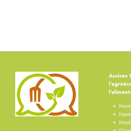
A
ssises 
l’agroéc
l’aliment
Mont
Nant
Mont
Dijo