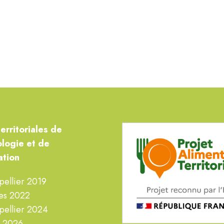
territoriales de
ologie
et de
ation
pellier 2019
es 2022
pellier 2024
n 2026